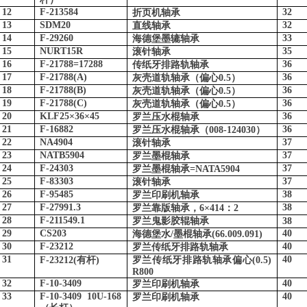
12
F-213584
32
折页机轴承
13
SDM20
32
直线轴承
14
F-29260
33
海德堡墨辘轴承
15
NURT15R
35
滚针轴承
16
F-21788=17288
36
传纸牙排路轨轴承
17
F-21788(A)
36
灰壳道轨轴承（偏心
0.5
）
18
F-21788(B)
36
灰壳道轨轴承（偏心
0.5
）
19
F-21788(C)
36
灰壳道轨轴承（偏心
0.5
）
20
KLF25
×
36
×
45
36
罗兰压水棍轴承
21
F-16882
36
罗兰压水棍轴承（
008-124030
）
22
NA4904
37
滚针轴承
23
NATB5904
37
罗兰墨棍轴承
24
F-24303
37
罗兰墨棍轴承
=NATA5904
25
F-83303
37
滚针轴承
26
F-95485
38
罗兰印刷机轴承
27
F-27991.3
38
罗兰靠版轴承，
6
×
414
：
2
28
F-211549.1
罗兰鬼影胶辊轴承
38
29
CS203
40
海德堡水
/
墨棍轴承
(66.009.091)
30
F-23212
40
罗兰传纸牙排路轨轴承
31
40
F-23212(
有杆
)
罗兰传纸牙排路轨轴承偏心
(0.5)
R800
32
F-10-3409
40
罗兰印刷机轴承
33
F-10-3409 10U-168
40
罗兰印刷机轴承