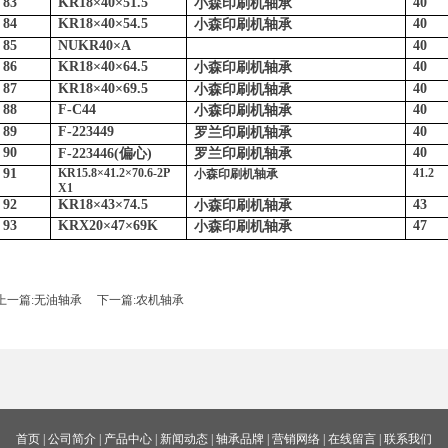
83
KR18
×
40
×
51.5
40
小森印刷机轴承
84
KR18
×
40
×
54.5
40
小森印刷机轴承
85
NUKR40
×
A
40
86
KR18
×
40
×
64.5
40
小森印刷机轴承
87
KR18
×
40
×
69.5
40
小森印刷机轴承
88
F-C44
40
小森印刷机轴承
89
F-223449
40
罗兰印刷机轴承
90
40
F-223446(
偏心
)
罗兰印刷机轴承
91
KR15.8
×
41.2
×
70.6-2P
41.2
小森印刷机轴承
X1
92
KR18
×
43
×
74.5
43
小森印刷机轴承
93
KRX20
×
47
×
69K
47
小森印刷机轴承
上一篇:
无油轴承
下一篇:
农机轴承
首页
 | 
公司简介
 | 
产品中心
 | 
新闻动态
 | 
轴承品牌
 | 
营销网络
 | 
在线留言
 | 
联系我们