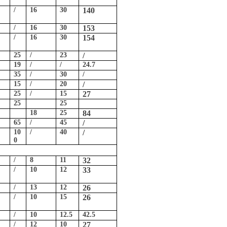
/
16
30
140
/
16
30
153
/
16
30
154
25
/
23
/
19
/
/
24.7
35
/
30
/
15
/
20
/
25
/
15
27
25
25
18
25
84
65
/
45
/
10
/
40
/
0
/
8
11
32
/
10
12
33
/
13
12
26
/
10
15
26
/
10
12.5
42.5
/
12
10
27