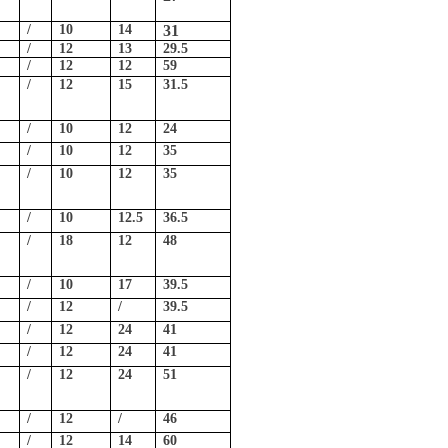
/
10
14
31
/
12
13
29.5
/
12
12
59
/
12
15
31.5
/
10
12
24
/
10
12
35
/
10
12
35
/
10
12.5
36.5
/
18
12
48
/
10
17
39.5
/
12
/
39.5
/
12
24
41
/
12
24
41
/
12
24
51
/
12
/
46
/
12
14
60