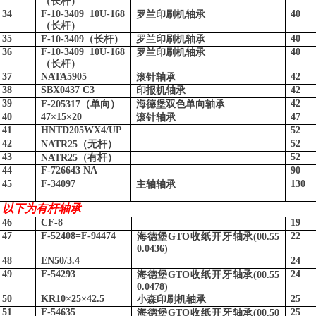
（长杆）
34
F-10-3409 10U-168
40
罗兰印刷机轴承
（长杆）
35
40
F-10-3409
（长杆）
罗兰印刷机轴承
36
F-10-3409 10U-168
40
罗兰印刷机轴承
（长杆）
37
NATA5905
42
滚针轴承
38
SBX0437 C3
42
印报机轴承
39
42
F-205317
（单向）
海德堡双色单向轴承
40
47
×
15
×
20
47
滚针轴承
41
HNTD205WX4/UP
52
42
52
NATR25
（无杆）
43
52
NATR25
（有杆）
44
F-726643 NA
90
45
F-34097
130
主轴轴承
以下为有杆轴承
46
CF-8
19
47
F-52408=F-94474
22
海德堡
GTO
收纸开牙轴承
(00.55
0.0436)
48
EN50/3.4
24
49
F-54293
24
海德堡
GTO
收纸开牙轴承
(00.55
0.0478)
50
KR10
×
25
×
42.5
25
小森印刷机轴承
51
F-54635
25
海德堡
GTO
收纸开牙轴承
(00.50