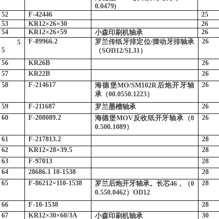
0.0479)
52
F-42446
25
53
KR12
×
26
×
30
26
54
KR12
×
26
×
59
26
小森印刷机轴承
F-89966.2
26
罗兰传纸牙排定位
/
摆动牙排轴承
5
5
（
SOD12/SL31
）
56
KR26B
26
57
KR22B
26
58
F-214617
26
海德堡
MO/SM102R
后炮开牙轴
承（
00.0550.1223
）
59
F-211687
26
罗兰墨槽轴承
60
F-208089.2
26
海德堡
MOV
反收纸开牙轴承（
0
0.500.1089
）
61
F-217813.2
28
62
KR12
×
28
×
39.5
28
63
F-97013
28
64
28686.1 10-1538
28
65
F-86212=110-1538
28
罗兰后炮开牙轴承。长芯
46
，（
0
0.550.0462
）
OD12
66
F-10-1538
28
67
KR12
×
30
×
60/3A
30
小森印刷机轴承