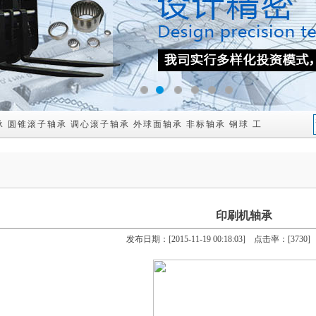
1
2
3
4
5
6
承
圆锥滚子轴承
调心滚子轴承
外球面轴承
非标轴承
钢球
工程机械配件
印刷机轴承
发布日期：[2015-11-19 00:18:03] 点击率：