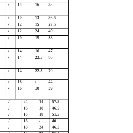
/
15
16
33
/
10
13
36.5
/
12
15
27.5
/
12
24
40
/
10
15
38
/
14
16
47
/
14
22.5
86
/
14
22.5
70
/
16
/
44
/
16
18
39
/
24
14
57.5
/
16
18
46.5
/
16
18
51.5
/
18
/
40
/
18
24
46.5