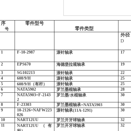
序
零件型号
零件类型
号
外径
D
1
F-10-2987
17
滚针轴承
2
EPS670
19
海德堡拉规轴承
3
SG102213
22
滚针轴承
4
608/9/H
25
滚针轴承
5
25
608/9/H
（有杆）
滚针轴承
6
NATA5902
28
罗兰墨棍轴承
7
NATA5903=F-2143
30
罗兰墨
/
水棍轴承
2
8
F-23303
30
罗兰墨棍轴承
=NATA5903
9
10-2126=NAFW223
30
滚针轴承
(11A-1291)
026
10
NART12UU
32
罗兰开牙球轴承
11
32
NART12UU
（有
罗兰开牙球轴承
杆）