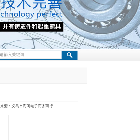
关节轴承
轧机轴承
单向轴承
滚针轴承
万向球
[3730] 来源：义乌市海蔺电子商务商行