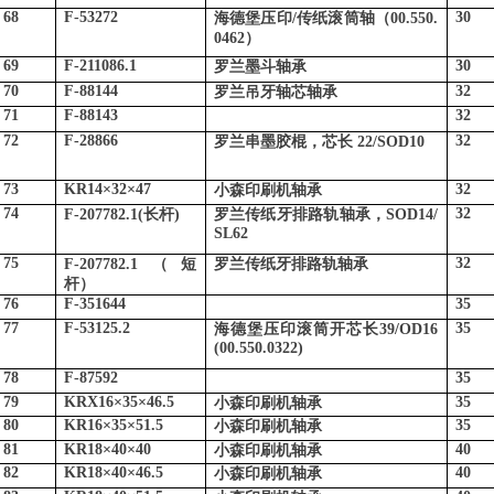
68
F-53272
30
海德堡压印
/
传纸滚筒轴（
00.550.
0462
）
69
F-211086.1
30
罗兰墨斗轴承
70
F-88144
32
罗兰吊牙轴芯轴承
71
F-88143
32
72
F-28866
32
罗兰串墨胶棍，芯长
22/SOD10
73
KR14
×
32
×
47
32
小森印刷机轴承
74
32
F-207782.1(
长杆
)
罗兰传纸牙排路轨轴承，
SOD14/
SL62
75
32
F-207782.1
（短
罗兰传纸牙排路轨轴承
杆）
76
F-351644
35
77
F-53125.2
35
海德堡压印滚筒开芯长
39/OD16
(00.550.0322)
78
F-87592
35
79
KRX16
×
35
×
46.5
35
小森印刷机轴承
80
KR16
×
35
×
51.5
35
小森印刷机轴承
81
KR18
×
40
×
40
40
小森印刷机轴承
82
KR18
×
40
×
46.5
40
小森印刷机轴承