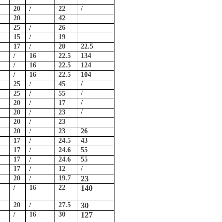
20
/
22
/
20
42
25
/
26
15
/
19
17
/
20
22.5
/
16
22.5
134
/
16
22.5
124
/
16
22.5
104
25
/
45
/
25
/
55
/
20
/
17
/
20
/
23
/
20
/
23
20
/
23
26
17
/
24.5
43
17
/
24.6
55
17
/
24.6
55
17
/
12
/
20
/
19.7
23
/
16
22
140
20
/
27.5
30
/
16
30
127