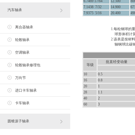
6.7469 17/64
12.500
80
7.1438 7/32
14.900
67
汽车轴承
7.9375 5/16
20.400
49
离合器轴承
1.每粒钢球的
球形体积计算公
2.该表是按材料
轮毂轴承
轴钢球比碳钢球重
空调轴承
批直经变动量
等级
轮毂轴承修理包
10
0.5
万向节
16
0.8
20
1
进口卡车轴承
28
1.1
40
2
卡车轴承
60
3
圆锥滚子轴承