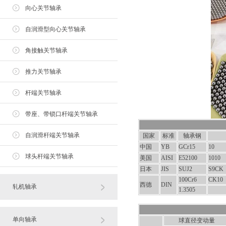
向心关节轴承
自润滑型向心关节轴承
角接触关节轴承
推力关节轴承
杆端关节轴承
带座、带锁口杆端关节轴承
自润滑杆端关节轴承
国家
标准
轴承钢
中国
YB
GCr15
10
球头杆端关节轴承
美国
AISI
E52100
1010
日本
JIS
SUJ2
S9CK
100Cr6
CK10
西德
DIN
轧机轴承
1.3505
单向轴承
球直径变动量